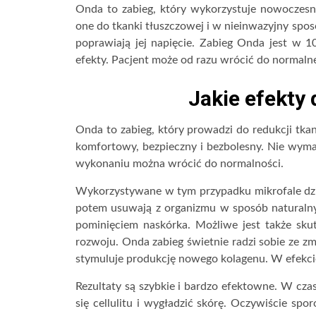
Onda to zabieg, który wykorzystuje nowoczesną
one do tkanki tłuszczowej i w nieinwazyjny spos
poprawiają jej napięcie. Zabieg Onda jest w 10
efekty. Pacjent może od razu wrócić do normal
Jakie efekty
Onda to zabieg, który prowadzi do redukcji tkanki
komfortowy, bezpieczny i bezbolesny. Nie wyma
wykonaniu można wrócić do normalności.
Wykorzystywane w tym przypadku mikrofale dział
potem usuwają z organizmu w sposób naturalny
pominięciem naskórka. Możliwe jest także skute
rozwoju. Onda zabieg świetnie radzi sobie ze 
stymuluje produkcję nowego kolagenu. W efekcie s
Rezultaty są szybkie i bardzo efektowne. W cza
się cellulitu i wygładzić skórę. Oczywiście spo