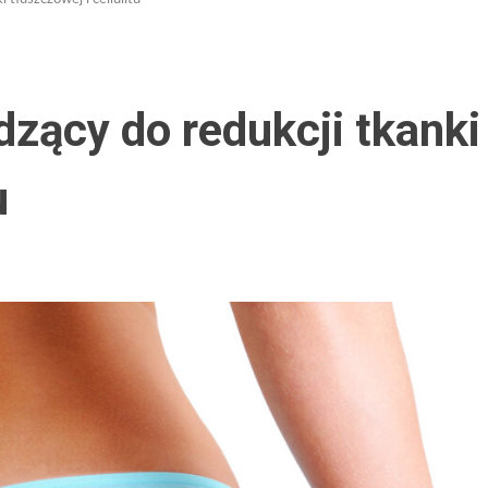
zący do redukcji tkanki
u