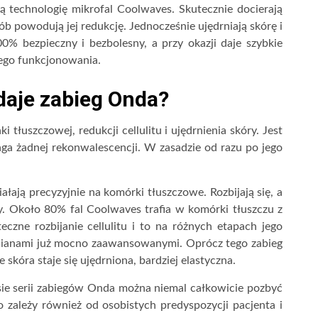
 technologię mikrofal Coolwaves. Skutecznie docierają
ób powodują jej redukcję. Jednocześnie ujędrniają skórę i
0% bezpieczny i bezbolesny, a przy okazji daje szybkie
nego funkcjonowania.
 daje zabieg Onda?
 tłuszczowej, redukcji cellulitu i ujędrnienia skóry. Jest
ga żadnej rekonwalescencji. W zasadzie od razu po jego
ają precyzyjnie na komórki tłuszczowe. Rozbijają się, a
. Około 80% fal Coolwaves trafia w komórki tłuszczu z
czne rozbijanie cellulitu i to na różnych etapach jego
zmianami już mocno zaawansowanymi. Oprócz tego zabieg
kóra staje się ujędrniona, bardziej elastyczna.
sie serii zabiegów Onda można niemal całkowicie pozbyć
ro zależy również od osobistych predyspozycji pacjenta i