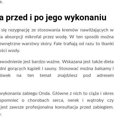
a.
a przed i po jego wykonaniu
 się rezygnację ze stosowania kremów nawilżających w
ia absorpcji mikrofal przez wodę. W ten sposób można
nętrzne warstwy skóry. Fale trafiają od razu to tkanki
lości wody.
odnienie jest bardzo ważne. Wskazana jest także dieta
dni gorących kąpieli i sauny. Stosować można balsamy i
azówek na ten temat znajdziesz pod adresem
ykonania zabiegu Onda. Główne z nich to ciąża i okres
wspomnieć o chorobach serca, nerek i wątroby czy
jest zawsze profesjonalna konsultacja przed zabiegiem.
.