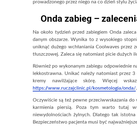
prowadzonego przez niego na co dzień stylu życi
Onda zabieg – zaleceni
Na około tydzień przed zabiegiem Onda zaleca
danym obszarze. Wynika to z wysokiego stopn
uniknąć dużego wchłaniania Coolwaves przez zew
tłuszczowej. Zaleca się natomiast picie dużych i
Również po wykonanym zabiegu odpowiednie naw
lekkostrawna. Unikać należy natomiast przez 3 
kremy nawilżające skórę. Więcej wsk
https://www.ruczajclinic.pl/kosmetologia/onda/
.
Oczywiście są też pewne przeciwwskazania do w
karmienia piersią. Poza tym warto tutaj 
niewydolnościach żylnych. Dlatego tak istotna 
Bezpieczeństwo pacjenta musi być najważniejsze