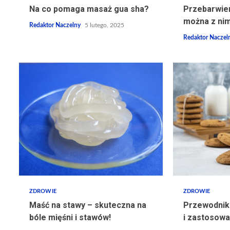
Na co pomaga masaż gua sha?
Przebarwien
można z nim
Redaktor Naczelny
5 lutego, 2025
Redaktor Naczel
ZDROWIE
ZDROWIE
Maść na stawy – skuteczna na
Przewodnik 
bóle mięśni i stawów!
i zastosowa