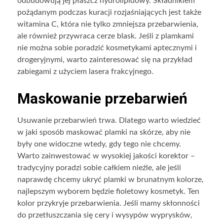
odbudowują jej płaszcz hydrolipidowy. Składnikiem
pożądanym podczas kuracji rozjaśniających jest także
witamina C, która nie tylko zmniejsza przebarwienia,
ale również przywraca cerze blask. Jeśli z plamkami
nie można sobie poradzić kosmetykami aptecznymi i
drogeryjnymi, warto zainteresować się na przykład
zabiegami z użyciem lasera frakcyjnego.
Maskowanie przebarwień
Usuwanie przebarwień trwa. Dlatego warto wiedzieć
w jaki sposób maskować plamki na skórze, aby nie
były one widoczne wtedy, gdy tego nie chcemy.
Warto zainwestować w wysokiej jakości korektor –
tradycyjny poradzi sobie całkiem nieźle, ale jeśli
naprawdę chcemy ukryć plamki w brunatnym kolorze,
najlepszym wyborem będzie fioletowy kosmetyk. Ten
kolor przykryje przebarwienia. Jeśli mamy skłonności
do przetłuszczania się cery i wysypów wyprysków,