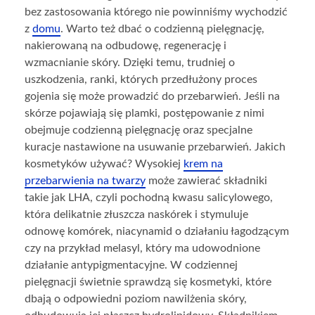
bez zastosowania którego nie powinniśmy wychodzić
z
domu
. Warto też dbać o codzienną pielęgnację,
nakierowaną na odbudowę, regenerację i
wzmacnianie skóry. Dzięki temu, trudniej o
uszkodzenia, ranki, których przedłużony proces
gojenia się może prowadzić do przebarwień. Jeśli na
skórze pojawiają się plamki, postępowanie z nimi
obejmuje codzienną pielęgnację oraz specjalne
kuracje nastawione na usuwanie przebarwień. Jakich
kosmetyków używać? Wysokiej
krem na
przebarwienia na twarzy
może zawierać składniki
takie jak LHA, czyli pochodną kwasu salicylowego,
która delikatnie złuszcza naskórek i stymuluje
odnowę komórek, niacynamid o działaniu łagodzącym
czy na przykład melasyl, który ma udowodnione
działanie antypigmentacyjne. W codziennej
pielęgnacji świetnie sprawdzą się kosmetyki, które
dbają o odpowiedni poziom nawilżenia skóry,