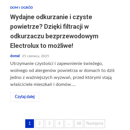
DOM I OGRÓD
Wydajne odkurzanie i czyste
powietrze? Dzięki filtracji w
odkurzaczu bezprzewodowym
Electrolux to możliwe!
domel
25 czerwca, 2025
Utrzymanie czystości i zapewnienie świeżego,
wolnego od alergenów powietrza w domach to dziś
jedno z ważniejszych wyzwań, przed którymi stają
właściciele mieszkań i domów....
Czytaj dalej
Nawigacja
1
2
3
4
…
68
Następna