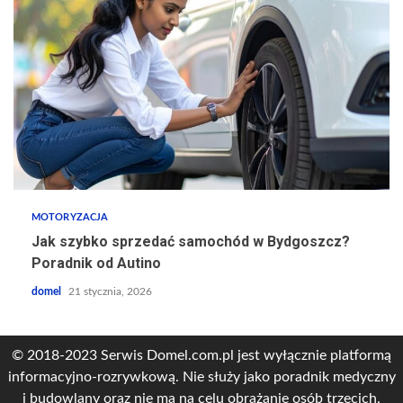
MOTORYZACJA
Jak szybko sprzedać samochód w Bydgoszcz?
Poradnik od Autino
domel
21 stycznia, 2026
© 2018-2023 Serwis Domel.com.pl jest wyłącznie platformą
informacyjno-rozrywkową. Nie służy jako poradnik medyczny
i budowlany oraz nie ma na celu obrażanie osób trzecich.