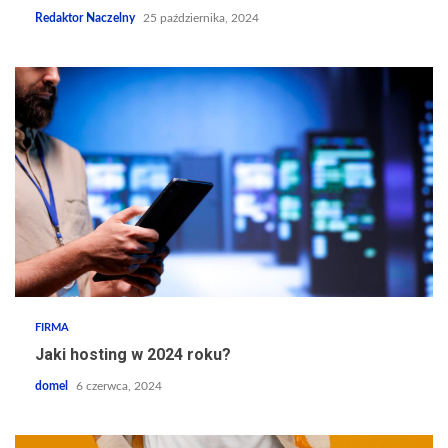
Redaktor Naczelny
25 października, 2024
FIRMA
Jaki hosting w 2024 roku?
domel
6 czerwca, 2024