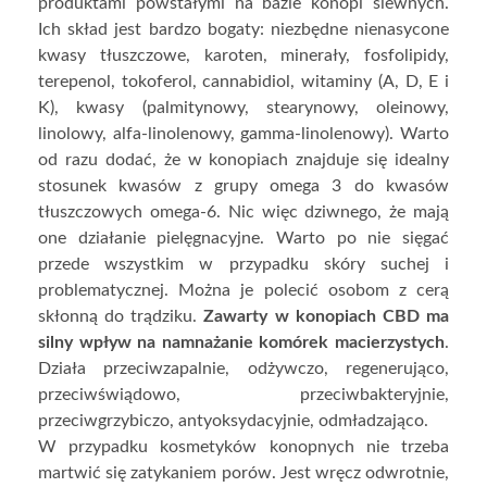
produktami powstałymi na bazie konopi siewnych.
Ich skład jest bardzo bogaty: niezbędne nienasycone
kwasy tłuszczowe, karoten, minerały, fosfolipidy,
terepenol, tokoferol, cannabidiol, witaminy (A, D, E i
K), kwasy (palmitynowy, stearynowy, oleinowy,
linolowy, alfa-linolenowy, gamma-linolenowy). Warto
od razu dodać, że w konopiach znajduje się idealny
stosunek kwasów z grupy omega 3 do kwasów
tłuszczowych omega-6. Nic więc dziwnego, że mają
one działanie pielęgnacyjne. Warto po nie sięgać
przede wszystkim w przypadku skóry suchej i
problematycznej. Można je polecić osobom z cerą
skłonną do trądziku.
Zawarty w konopiach CBD ma
silny wpływ na namnażanie komórek macierzystych
.
Działa przeciwzapalnie, odżywczo, regenerująco,
przeciwświądowo, przeciwbakteryjnie,
przeciwgrzybiczo, antyoksydacyjnie, odmładzająco.
W przypadku kosmetyków konopnych nie trzeba
martwić się zatykaniem porów. Jest wręcz odwrotnie,