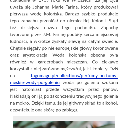
dokładnie w 1709 roku we Włoszech. Za jej ojca
uważa się Johanna Marie Farina, który produkował
pierwszą wodę kolońską. Bardzo szybko produkcje
tego zapachu przeniósł do niemieckiej Kolonii. Stąd
też dzisiejsza nazwa tego pachnidła. Zapachy
tworzone przez J.M. Farinę podbiły serca miejscowej
ludności, a wkrótce zyskały sławę na całym świecie.
Chętnie sięgały po nie europejskie głowy koronowane
oraz arystokracja. Woda kolońska obecna była
również w garderobach mieszczan. Co ciekawe
korzystali z niej zarówno mężczyźni, jak i kobiety. Dziś
na
tagomago.pl/collections/perfumy-perfumy-
meskie-wody-po-goleniu
woda po goleniu szukana
jest natomiast przede wszystkim przez panów.
Nakładają oni ją po zakończeniu tradycyjnego golenia
na mokro. Dzięki temu, że jej główny skład to alkohol,
dezynfekuje ona skórę po zabiegu.