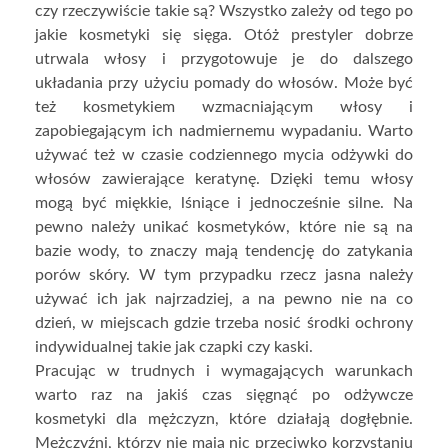
czy rzeczywiście takie są? Wszystko zależy od tego po
jakie kosmetyki się sięga. Otóż prestyler dobrze
utrwala włosy i przygotowuje je do dalszego
układania przy użyciu pomady do włosów. Może być
też kosmetykiem wzmacniającym włosy i
zapobiegającym ich nadmiernemu wypadaniu. Warto
używać też w czasie codziennego mycia odżywki do
włosów zawierające keratynę. Dzięki temu włosy
mogą być miękkie, lśniące i jednocześnie silne. Na
pewno należy unikać kosmetyków, które nie są na
bazie wody, to znaczy mają tendencję do zatykania
porów skóry. W tym przypadku rzecz jasna należy
używać ich jak najrzadziej, a na pewno nie na co
dzień, w miejscach gdzie trzeba nosić środki ochrony
indywidualnej takie jak czapki czy kaski.
Pracując w trudnych i wymagających warunkach
warto raz na jakiś czas sięgnąć po odżywcze
kosmetyki dla mężczyzn, które działają dogłębnie.
Mężczyźni, którzy nie mają nic przeciwko korzystaniu