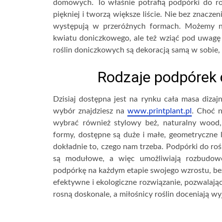
domowych. To właśnie potrafią podpórki do roś
piękniej i tworzą większe liście. Nie bez znacze
występują w przeróżnych formach. Możemy ni
kwiatu doniczkowego, ale też wziąć pod uwagę e
roślin doniczkowych są dekoracją samą w sobie, 
Rodzaje podpórek 
Dzisiaj dostępna jest na rynku cała masa diza
wybór znajdziesz na
www.printplant.pl
. Choć n
wybrać również stylowy beż, naturalny wood, 
formy, dostępne są duże i małe, geometryczne 
dokładnie to, czego nam trzeba. Podpórki do roś
są modułowe, a więc umożliwiają rozbudow
podpórkę na każdym etapie swojego wzrostu, be
efektywne i ekologiczne rozwiązanie, pozwalają
rosną doskonale, a miłośnicy roślin doceniają 