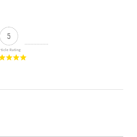
5
rticle Rating