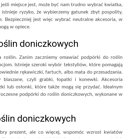
jeśli miejsce jest, może być nam trudno wybrać kwiatka,
istnieje ryzyko, że wybierzemy gatunek zbyt pospolity,
. Bezpieczniej jest więc wybrać neutralne akcesoria, w
mogą w opiece.
roślin doniczkowych
a roślin. Zanim zaczniemy omawiać podpórki do roślin
jom. Istnieje szeroki wybór tekstyliów, które pomagają
powiednie rękawiczki, fartuch, albo mata do przesadzania.
laszane, czyli grabki, łopatki i konewki. Akcesoria
zki lub osłonki, które także mogą się przydać. Idealnym
owoczesne podpórki do roślin doniczkowych, wykonane w
oślin doniczkowych
obry prezent, ale co więcej, wspomóc wzrost kwiatów