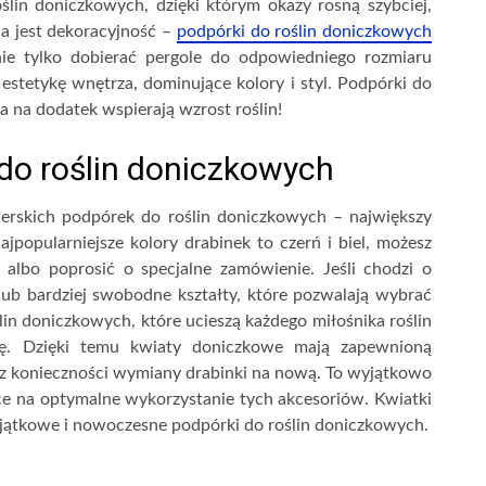
lin doniczkowych, dzięki którym okazy rosną szybciej,
nia jest dekoracyjność –
podpórki do roślin doniczkowych
e tylko dobierać pergole do odpowiedniego rozmiaru
stetykę wnętrza, dominujące kolory i styl. Podpórki do
a na dodatek wspierają wzrost roślin!
do roślin doniczkowych
jnerskich podpórek do roślin doniczkowych – największy
ajpopularniejsze kolory drabinek to czerń i biel, możesz
albo poprosić o specjalne zamówienie. Jeśli chodzi o
lub bardziej swobodne kształty, które pozwalają wybrać
lin doniczkowych, które ucieszą każdego miłośnika roślin
ę. Dzięki temu kwiaty doniczkowe mają zapewnioną
z konieczności wymiany drabinki na nową. To wyjątkowo
ce na optymalne wykorzystanie tych akcesoriów. Kwiatki
wyjątkowe i nowoczesne podpórki do roślin doniczkowych.