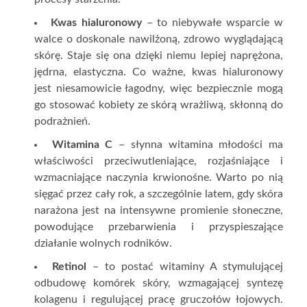
Kwas hialuronowy
– to niebywałe wsparcie w
walce o doskonale nawilżoną, zdrowo wyglądającą
skórę. Staje się ona dzięki niemu lepiej naprężona,
jędrna, elastyczna. Co ważne, kwas hialuronowy
jest niesamowicie łagodny, więc bezpiecznie mogą
go stosować kobiety ze skórą wrażliwą, skłonną do
podrażnień.
Witamina C
– słynna witamina młodości ma
właściwości przeciwutleniające, rozjaśniające i
wzmacniające naczynia krwionośne. Warto po nią
sięgać przez cały rok, a szczególnie latem, gdy skóra
narażona jest na intensywne promienie słoneczne,
powodujące przebarwienia i przyspieszające
działanie wolnych rodników.
Retinol
– to postać witaminy A stymulującej
odbudowę komórek skóry, wzmagającej syntezę
kolagenu i regulującej pracę gruczołów łojowych.