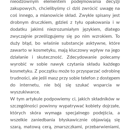
nieodzownym elementem podejmowania decyzji
zakupowych, chcielibyśmy ci dziś zwrócić uwagę na
coś innego, a mianowicie skład. Zwykle spisany jest
drobnym druczkiem, gdzieś z tyłu opakowania i w
dodatku jakimś niezrozumiałym językiem, dlatego
zwyczajnie prześlizgujemy się po nim wzrokiem. To
duży błąd, bo właśnie substancje asktywne, które
zawarto w kosmetyku, mają kluczowy wpływ na jego
działanie i skuteczność. Zdecydowanie polecamy
wyrobić w sobie nawyk czytania składu każdego
kosmetyku. Z początku może to przysparzać odrobinę
trudności, ale jeśli masz przy sobie telefon z dostępem
do internetu, nie bój się szukać wsparcia w
wyszukiwarce.
W tym artykule podpowiemy ci, jakich składników w
szczególności powinny wypatrywać kobiety dojrzałe,
których skóra wymaga specjalnego podejścia, a
wszelkie zaniedbania błyskawicznie objawiają się
szarą, matową cerą, zmarszczkami, przebarwieniami,