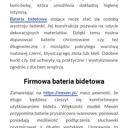
końcówkę, która umożliwia dokładną higienę
intymną.
Bateria bidetowa
stojąca może stać się ozdobą
wystroju łazienki. Jej konstrukcja pozwala na użycie
dekoracyjnych materiałów. Dzięki temu można
dopasować baterie chromowane czy też
długowieczne z mosiądzu pokrytego warstwą
matowej czerni, błyszczącego złota lub bieli. Odobne
kurki czy też uchwyty są praktyczne i wystylizowane
zgodnie z duchem wnętrza.
Firmowa bateria bidetowa
Zamawiając na
https://mexen.pl/
masz pewność, że
długo będziesz cieszył się komfortowym
użytkowaniem bidetu. Większość modeli Mexen
przypomina baterie prysznicowo-wannowe, ponieważ
posiadają możliwość podłączenia słuchawki
prysznicowej z długim wężykiem. Usprawnia to