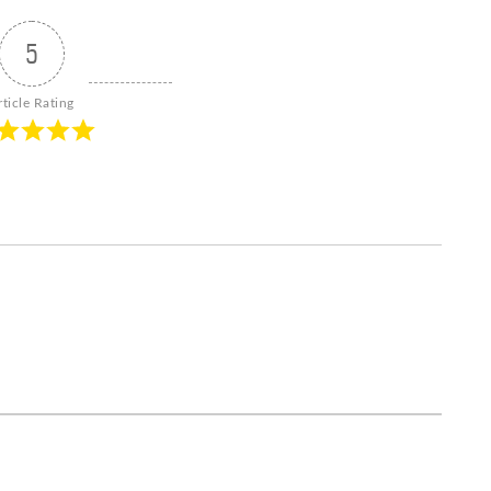
5
rticle Rating