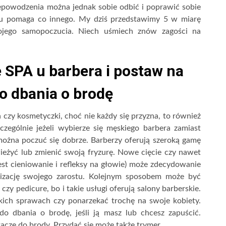
epowodzenia można jednak sobie odbić i poprawić sobie
mu pomaga co innego. My dziś przedstawimy 5 w miarę
jego samopoczucia. Niech uśmiech znów zagości na
 SPA u barbera i postaw na
o dbania o brodę
ra czy kosmetyczki, choć nie każdy się przyzna, to również
czególnie jeżeli wybierze się męskiego barbera zamiast
ożna poczuć się dobrze. Barberzy oferują szeroką gamę
wieżyć lub zmienić swoją fryzurę. Nowe cięcie czy nawet
st cieniowanie i refleksy na głowie) może zdecydowanie
lizację swojego zarostu. Kolejnym sposobem może być
zy pedicure, bo i takie usługi oferują salony barberskie.
ch sprawach czy ponarzekać trochę na swoje kobiety.
do dbania o brodę, jeśli ją masz lub chcesz zapuścić.
tacze do brody. Przydać się może także trymer.