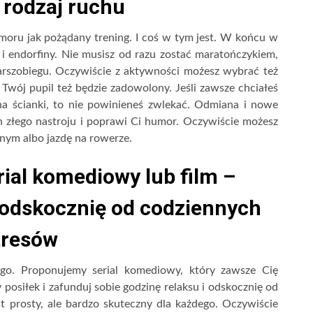
 rodzaj ruchu
umoru jak pożądany trening. I coś w tym jest. W końcu w
i endorfiny. Nie musisz od razu zostać maratończykiem,
rszobiegu. Oczywiście z aktywności możesz wybrać też
 Twój pupil też będzie zadowolony. Jeśli zawsze chciałeś
na ścianki, to nie powinieneś zwlekać. Odmiana i nowe
 złego nastroju i poprawi Ci humor. Oczywiście możesz
dnym albo jazdę na rowerze.
rial komediowy lub film –
i odskocznię od codziennych
tresów
ego. Proponujemy serial komediowy, który zawsze Cię
y posiłek i zafunduj sobie godzinę relaksu i odskocznię od
 prosty, ale bardzo skuteczny dla każdego. Oczywiście