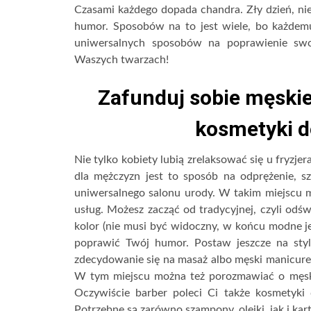
Czasami każdego dopada chandra. Zły dzień, ni
humor. Sposobów na to jest wiele, bo każde
uniwersalnych sposobów na poprawienie swo
Waszych twarzach!
Zafunduj sobie męskie
kosmetyki d
Nie tylko kobiety lubią zrelaksować się u fryzje
dla mężczyzn jest to sposób na odprężenie, sz
uniwersalnego salonu urody. W takim miejscu m
usług. Możesz zacząć od tradycyjnej, czyli odś
kolor (nie musi być widoczny, w końcu modne je
poprawić Twój humor. Postaw jeszcze na sty
zdecydowanie się na masaż albo męski manicure c
W tym miejscu można też porozmawiać o męski
Oczywiście barber poleci Ci także kosmetyki 
Potrzebne są zarówno szampony, olejki, jak i kar