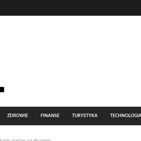
ZDROWIE
FINANSE
TURYSTYKA
TECHNOLOGI
ażdy znajdzie coś dla siebie!