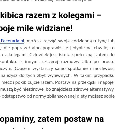
 kibica razem z kolegami –
poje mile widziane!
Facetaria.pl
, możesz zacząć swoją codzienną rutynę lub
ę nie poprawił albo poprawił się jedynie na chwilę, to
a z kolegami. Człowiek jest istotą społeczną, zatem do
 kontaktu z innymi, szczerej rozmowy albo po prostu
niczym. Czasem wystarczy samo spotkanie i możliwość
e należysz do tych zbyt wylewnych. W takim przypadku
 mecz i pokibicujcie razem. Postaw na przekąski i napoje,
e muszą być niezdrowe, bo znajdziesz zdrowe alternatywy,
o odstępstwo od normy zbilansowanej diety możesz sobie
dopaminy, zatem postaw na