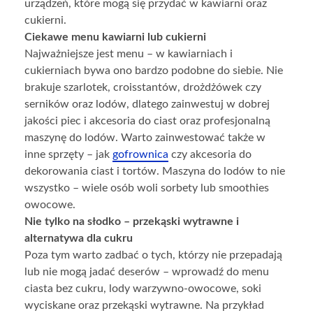
urządzeń, które mogą się przydać w kawiarni oraz
cukierni.
Ciekawe menu kawiarni lub cukierni
Najważniejsze jest menu – w kawiarniach i
cukierniach bywa ono bardzo podobne do siebie. Nie
brakuje szarlotek, croisstantów, drożdżówek czy
serników oraz lodów, dlatego zainwestuj w dobrej
jakości piec i akcesoria do ciast oraz profesjonalną
maszynę do lodów. Warto zainwestować także w
inne sprzęty – jak
gofrownica
czy akcesoria do
dekorowania ciast i tortów. Maszyna do lodów to nie
wszystko – wiele osób woli sorbety lub smoothies
owocowe.
Nie tylko na słodko – przekąski wytrawne i
alternatywa dla cukru
Poza tym warto zadbać o tych, którzy nie przepadają
lub nie mogą jadać deserów – wprowadź do menu
ciasta bez cukru, lody warzywno-owocowe, soki
wyciskane oraz przekąski wytrawne. Na przykład