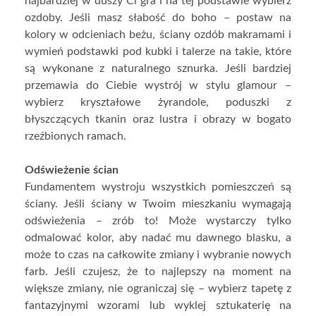
najbardziej w duszy Ci gra i na tej podstawie wybierz
ozdoby. Jeśli masz słabość do boho – postaw na
kolory w odcieniach beżu, ściany ozdób makramami i
wymień podstawki pod kubki i talerze na takie, które
są wykonane z naturalnego sznurka. Jeśli bardziej
przemawia do Ciebie wystrój w stylu glamour –
wybierz kryształowe żyrandole, poduszki z
błyszczących tkanin oraz lustra i obrazy w bogato
rzeźbionych ramach.
Odświeżenie ścian
Fundamentem wystroju wszystkich pomieszczeń są
ściany. Jeśli ściany w Twoim mieszkaniu wymagają
odświeżenia – zrób to! Może wystarczy tylko
odmalować kolor, aby nadać mu dawnego blasku, a
może to czas na całkowite zmiany i wybranie nowych
farb. Jeśli czujesz, że to najlepszy na moment na
większe zmiany, nie ograniczaj się – wybierz tapetę z
fantazyjnymi wzorami lub wyklej sztukaterię na