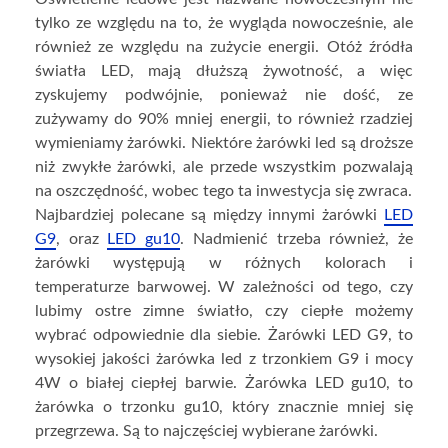
tylko ze względu na to, że wygląda nowocześnie, ale
również ze względu na zużycie energii. Otóż źródła
światła LED, mają dłuższą żywotność, a więc
zyskujemy podwójnie, ponieważ nie dość, ze
zużywamy do 90% mniej energii, to również rzadziej
wymieniamy żarówki. Niektóre żarówki led są droższe
niż zwykłe żarówki, ale przede wszystkim pozwalają
na oszczędność, wobec tego ta inwestycja się zwraca.
Najbardziej polecane są między innymi żarówki
LED
G9
, oraz
LED gu10
. Nadmienić trzeba również, że
żarówki występują w różnych kolorach i
temperaturze barwowej. W zależności od tego, czy
lubimy ostre zimne światło, czy ciepłe możemy
wybrać odpowiednie dla siebie. Żarówki LED G9, to
wysokiej jakości żarówka led z trzonkiem G9 i mocy
4W o białej ciepłej barwie. Żarówka LED gu10, to
żarówka o trzonku gu10, który znacznie mniej się
przegrzewa. Są to najczęściej wybierane żarówki.