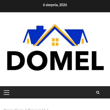
Skip
6 sierpnia, 2026
to
content
PRIMARY
MENU