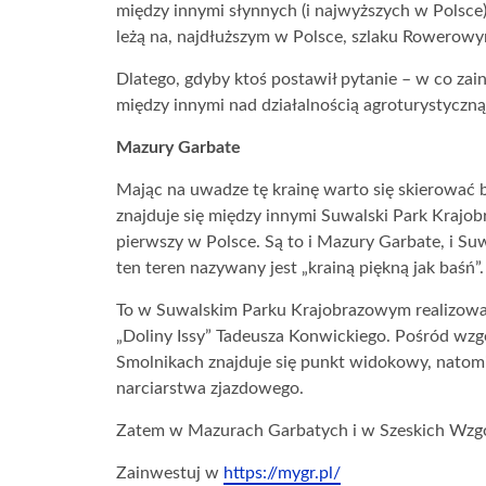
między innymi słynnych (i najwyższych w Pols
leżą na, najdłuższym w Polsce, szlaku Rowerowy
Dlatego, gdyby ktoś postawił pytanie – w co za
między innymi nad działalnością agroturystyczną
Mazury Garbate
Mając na uwadze tę krainę warto się skierować b
znajduje się między innymi Suwalski Park Krajob
pierwszy w Polsce. Są to i Mazury Garbate, i S
ten teren nazywany jest „krainą piękną jak baśń”.
To w Suwalskim Parku Krajobrazowym realizowan
„Doliny Issy” Tadeusza Konwickiego. Pośród wzg
Smolnikach znajduje się punkt widokowy, natomi
narciarstwa zjazdowego.
Zatem w Mazurach Garbatych i w Szeskich Wzgór
Zainwestuj w
https://mygr.pl/