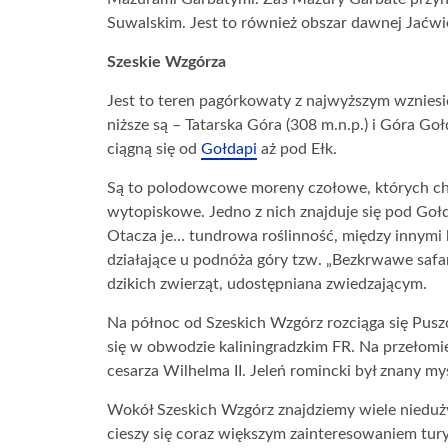
Suwalskim. Jest to również obszar dawnej Jaćwi
Szeskie W
z
górza
Jest to teren pagórkowaty z najwyższym wznies
niższe są – Tatarska Góra (308 m.n.p.) i Góra G
ciągną się od
Gołdapi
aż pod Ełk.
Są to polodowcowe moreny czołowe, których cha
wytopiskowe. Jedno z nich znajduje się pod Gołd
Otacza je… tundrowa roślinność, między innymi k
działające u podnóża góry tzw. „Bezkrwawe safar
dzikich zwierząt, udostępniana zwiedzającym.
Na północ od Szeskich Wzgórz rozciąga się Puszc
się w obwodzie kaliningradzkim FR. Na przełomi
cesarza Wilhelma II. Jeleń romincki był znany my
Wokół Szeskich Wzgórz znajdziemy wiele niedu
cieszy się coraz większym zainteresowaniem tu