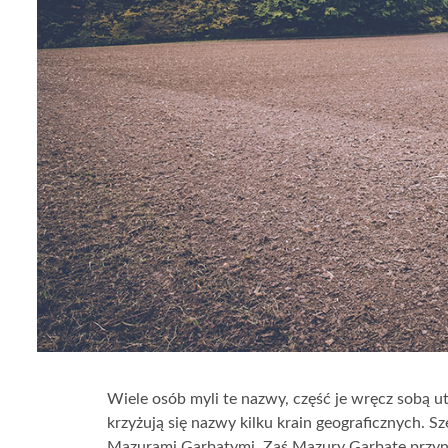
Wiele osób myli te nazwy, część je wręcz sobą u
krzyżują się nazwy kilku krain geograficznych.
Mazurami Garbatymi. Zaś Mazury Garbate przynaj