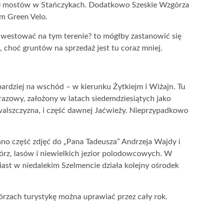
ce) mostów w Stańczykach. Dodatkowo Szeskie Wzgórza
m Green Velo.
inwestować na tym terenie? to mógłby zastanowić się
, choć gruntów na sprzedaż jest tu coraz mniej.
ardziej na wschód – w kierunku Żytkiejm i Wiżajn. Tu
razowy, założony w latach siedemdziesiątych jako
uwalszczyzna, i część dawnej Jaćwieży. Nieprzypadkowo
o część zdjęć do „Pana Tadeusza” Andrzeja Wajdy i
órz, lasów i niewielkich jezior polodowcowych. W
ast w niedalekim Szelmencie działa kolejny ośrodek
zach turystykę można uprawiać przez cały rok.