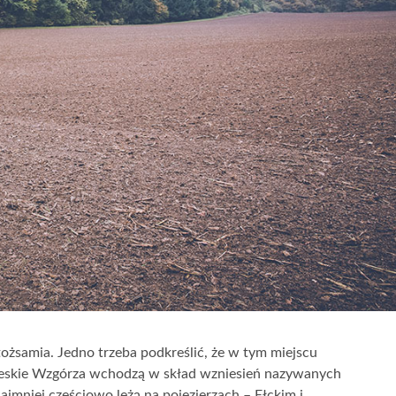
tożsamia. Jedno trzeba podkreślić, że w tym miejscu
 Szeskie Wzgórza wchodzą w skład wzniesień nazywanych
mniej częściowo leżą na pojezierzach – Ełckim i