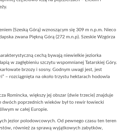
eży.
ieniem (Szeską Górą) wznoszącym się 309 m n.p.m. Nieco
ołdapska zwana Piękną Górą (272 m.n.p). Szeskie Wzgórza
rakterystyczną cechą bywają niewielkie jeziorka
apią w zagłębieniu szczytu wspomnianej Tatarskiej Góry.
arłowate brzozy i sosny. Godnym uwagi jest, jest
i” – rozciągnięta na około trzystu hektarach hodowla
za Romincka, większy jej obszar (dwie trzecie) znajduje
e dwóch poprzednich wieków był to rewir łowiecki
śliwym w całej Europie.
żych jezior polodowcowych. Od pewnego czasu ten teren
rystów, również za sprawą wyjątkowych zabytków,