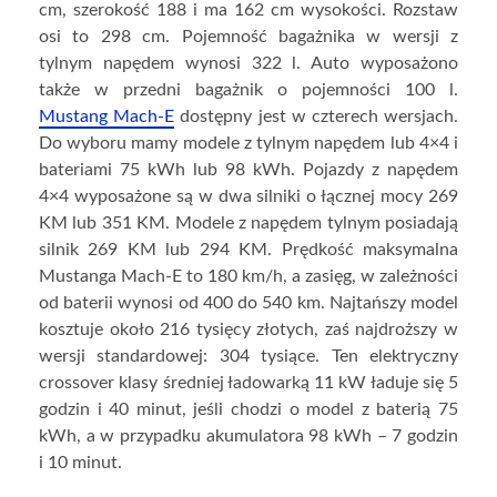
cm, szerokość 188 i ma 162 cm wysokości. Rozstaw
osi to 298 cm. Pojemność bagażnika w wersji z
tylnym napędem wynosi 322 l. Auto wyposażono
także w przedni bagażnik o pojemności 100 l.
Mustang Mach-E
dostępny jest w czterech wersjach.
Do wyboru mamy modele z tylnym napędem lub 4×4 i
bateriami 75 kWh lub 98 kWh. Pojazdy z napędem
4×4 wyposażone są w dwa silniki o łącznej mocy 269
KM lub 351 KM. Modele z napędem tylnym posiadają
silnik 269 KM lub 294 KM. Prędkość maksymalna
Mustanga Mach-E to 180 km/h, a zasięg, w zależności
od baterii wynosi od 400 do 540 km. Najtańszy model
kosztuje około 216 tysięcy złotych, zaś najdroższy w
wersji standardowej: 304 tysiące. Ten elektryczny
crossover klasy średniej ładowarką 11 kW ładuje się 5
godzin i 40 minut, jeśli chodzi o model z baterią 75
kWh, a w przypadku akumulatora 98 kWh – 7 godzin
i 10 minut.