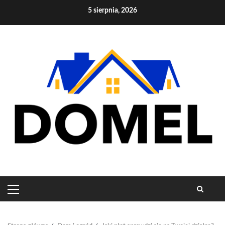
Skip
5 sierpnia, 2026
to
content
PRIMARY
MENU