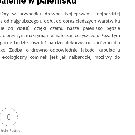
alenie w palenisku
żny w przypadku drewna. Najlepszym i najbardziej
 od najgrubszego u dołu, do coraz cieńszych warstw ku
ie od dołu!), dzięki czemu nasze palenisko będzie
jąc przy tym maksymalnie mało zanieczyszczeń. Poza tym
lgotne będzie również bardzo niekorzystne zarówno dla
ego. Zadbaj o drewno odpowiedniej jakości kupując u
 ekologiczny kominek jest jak najbardziej możliwy do
0
rticle Rating