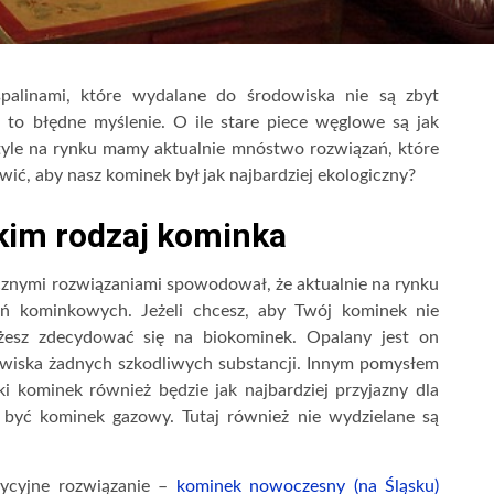
palinami, które wydalane do środowiska nie są zbyt
t to błędne myślenie. O ile stare piece węglowe są jak
o tyle na rynku mamy aktualnie mnóstwo rozwiązań, które
awić, aby nasz kominek był jak najbardziej ekologiczny?
kim rodzaj kominka
cznymi rozwiązaniami spowodował, że aktualnie na rynku
 kominkowych. Jeżeli chcesz, aby Twój kominek nie
żesz zdecydować się na biokominek. Opalany jest on
owiska żadnych szkodliwych substancji. Innym pomysłem
i kominek również będzie jak najbardziej przyjazny dla
być kominek gazowy. Tutaj również nie wydzielane są
adycyjne rozwiązanie –
kominek nowoczesny (na Śląsku)