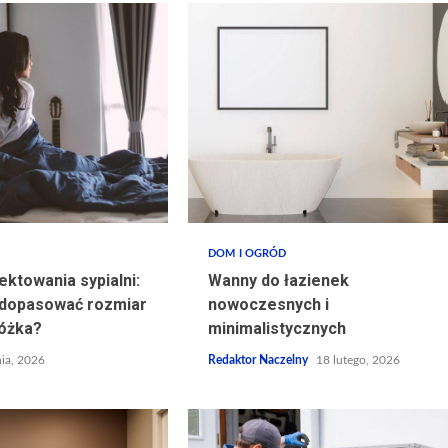
DOM I OGRÓD
ektowania sypialni:
Wanny do łazienek
e dopasować rozmiar
nowoczesnych i
łóżka?
minimalistycznych
ia, 2026
Redaktor Naczelny
18 lutego, 2026