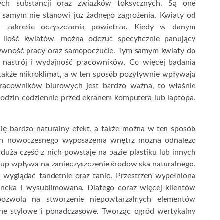
ych substancji oraz związków toksycznych. Są one
m samym nie stanowi już żadnego zagrożenia. Kwiaty od
zakresie oczyszczania powietrza. Kiedy w danym
 ilość kwiatów, można odczuć specyficznie panujący
ywność pracy oraz samopoczucie. Tym samym kwiaty do
ć nastrój i wydajność pracowników. Co więcej badania
także mikroklimat, a w ten sposób pozytywnie wpływają
racowników biurowych jest bardzo ważna, to właśnie
 godzin codziennie przed ekranem komputera lub laptopa.
ię bardzo naturalny efekt, a także można w ten sposób
ach nowoczesnego wyposażenia wnętrz można odnaleźć
 duża część z nich powstaje na bazie plastiku lub innych
kup wpływa na zanieczyszczenie środowiska naturalnego.
 wyglądać tandetnie oraz tanio. Przestrzeń wypełniona
gancka i wysublimowana. Dlatego coraz więcej klientów
pozwolą na stworzenie niepowtarzalnych elementów
one stylowe i ponadczasowe. Tworząc ogród wertykalny