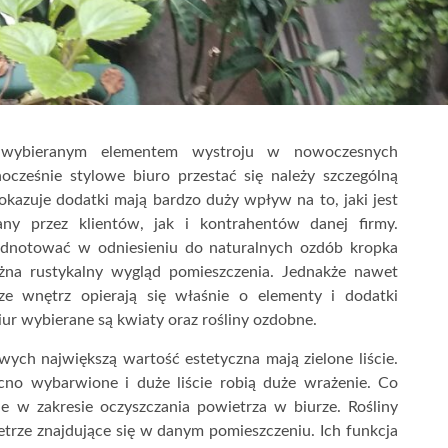
j wybieranym elementem wystroju w nowoczesnych
ocześnie stylowe biuro przestać się należy szczególną
kazuje dodatki mają bardzo duży wpływ na to, jaki jest
any przez klientów, jak i kontrahentów danej firmy.
odnotować w odniesieniu do naturalnych ozdób kropka
żna rustykalny wygląd pomieszczenia. Jednakże nawet
ze wnętrz opierają się właśnie o elementy i dodatki
ur wybierane są kwiaty oraz rośliny ozdobne.
ych największą wartość estetyczna mają zielone liście.
cno wybarwione i duże liście robią duże wrażenie. Co
e w zakresie oczyszczania powietrza w biurze. Rośliny
etrze znajdujące się w danym pomieszczeniu. Ich funkcja