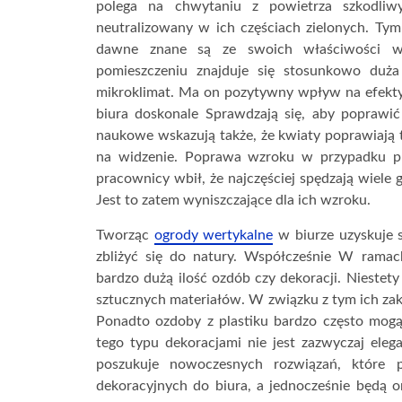
polega na chwytaniu z powietrza szkodliw
neutralizowany w ich częściach zielonych. Ty
dawne znane są ze swoich właściwości w 
pomieszczeniu znajduje się stosunkowo duża
mikroklimat. Ma on pozytywny wpływ na efekt
biura doskonale Sprawdzają się, aby poprawi
naukowe wskazują także, że kwiaty poprawiają 
na widzenie. Poprawa wzroku w przypadku p
pracownicy wbił, że najczęściej spędzają wiele
Jest to zatem wyniszczające dla ich wzroku.
Tworząc
ogrody wertykalne
w biurze uzyskuje s
zbliżyć się do natury. Współcześnie W ram
bardzo dużą ilość ozdób czy dekoracji. Niestety
sztucznych materiałów. W związku z tym ich za
Ponadto ozdoby z plastiku bardzo często mogą
tego typu dekoracjami nie jest zazwyczaj ele
poszukuje nowoczesnych rozwiązań, które 
dekoracyjnych do biura, a jednocześnie będą 