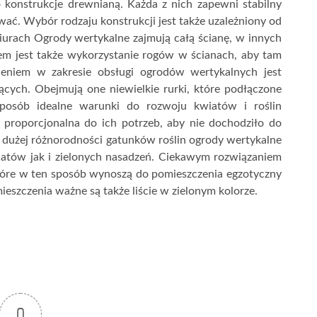
o konstrukcje drewnianą. Każda z nich zapewni stabilny
dować. Wybór rodzaju konstrukcji jest także uzależniony od
iurach Ogrody wertykalne zajmują całą ścianę, w innych
em jest także wykorzystanie rogów w ścianach, aby tam
eniem w zakresie obsługi ogrodów wertykalnych jest
cych. Obejmują one niewielkie rurki, które podłączone
sposób idealne warunki do rozwoju kwiatów i roślin
 proporcjonalna do ich potrzeb, aby nie dochodziło do
ęki dużej różnorodności gatunków roślin ogrody wertykalne
atów jak i zielonych nasadzeń. Ciekawym rozwiązaniem
 które w ten sposób wynoszą do pomieszczenia egzotyczny
eszczenia ważne są także liście w zielonym kolorze.
0