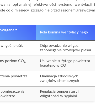
owania optymalnej efektywności systemu wentylacji i
olę co 6 miesięcy, szczególnie przed sezonem grzewczym
związana z
Rola komina wentylacyjnego
wilgoć, pleśń,
Odprowadzanie wilgoci,
zapobieganie rozwojowi pleśni
ny poziom CO₂,
Usuwanie zużytego powietrza
bogatego w CO₂
czenia powietrza,
Eliminacja szkodliwych
związków chemicznych
 pomieszczenia,
Regulacja temperatury i
powietrze
wilgotności w sypialni