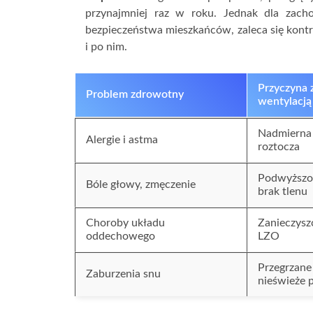
przynajmniej raz w roku. Jednak dla zach
bezpieczeństwa mieszkańców, zaleca się kontr
i po nim.
Przyczyna 
Problem zdrowotny
wentylacją
Nadmierna 
Alergie i astma
roztocza
Podwyższo
Bóle głowy, zmęczenie
brak tlenu
Choroby układu
Zanieczysz
oddechowego
LZO
Przegrzane
Zaburzenia snu
nieświeże 