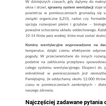
W dzisiejszych czasach, gdy dążymy do maksy
okna i drzwi,
sprawny system wentylacji
staje s
powietrza w pomieszczeniach gromadzą się sz
związki organiczne (LZO), radon czy formald
sprzyja rozwojowi pleśni i grzybów – biolog
poważne schorzenia układu oddechowego.
Każd
10-14 litrów pary wodnej, która musi zostać skute
Kominy wentylacyjne wyprowadzone na da
temperatur, dzięki czemu efektywnie odprow
pogody. W przeciwieństwie do innych rozwi
podatne na zakłócenia przepływu spowodowa
całego systemu wentylacyjnego. Eksperci ds. 
mikroklimat w pomieszczeniach jest niemożliw
Pamiętajmy, że oddychamy około 12.000 litrów
czasu w pomieszczeniach zamkniętych – dlate
naszego zdrowia.
Najczęściej zadawane pytania 