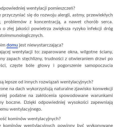
odpowiedniej wentylacji pomieszczeń?
rzyczyniać się do rozwoju alergii, astmy, przewlekłych
 problemów z koncentracją, a nawet chorób serca.
 złej jakości powietrza zwiększa ryzyko infekcji dróg
utoimmunologicznych.
oim
domu
jest niewystarczająca?
jącej wentylacji to: zaparowane okna, wilgotne ściany,
ny zapach stęchlizny, trudności z otwieraniem drzwi po
ści, częste bóle głowy i pogorszenie samopoczucia
ą lepsze od innych rozwiązań wentylacyjnych?
ne na dach wykorzystują naturalne zjawisko konwekcji
ą mniej podatne na zakłócenia spowodowane warunkami
any boczne. Dzięki odpowiedniej wysokości zapewniają
ystemu wentylacyjnego.
ność kominów wentylacyjnych?
ądy kominów wentylacyjnych powinny być wykonywane