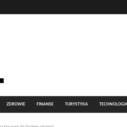
ZDROWIE
FINANSE
TURYSTYKA
TECHNOLOGI
są kluczowe dla Twojego zdrowia?