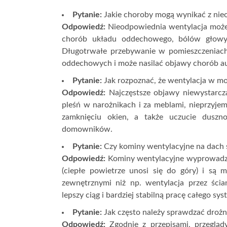
Pytanie:
Jakie choroby mogą wynikać z nie
Odpowiedź:
Nieodpowiednia wentylacja może p
chorób układu oddechowego, bólów głowy,
Długotrwałe przebywanie w pomieszczeniach o
oddechowych i może nasilać objawy chorób a
Pytanie:
Jak rozpoznać, że wentylacja w m
Odpowiedź:
Najczęstsze objawy niewystarcza
pleśń w narożnikach i za meblami, nieprzyjem
zamknięciu okien, a także uczucie duszno
domowników.
Pytanie:
Czy kominy wentylacyjne na dach s
Odpowiedź:
Kominy wentylacyjne wyprowadzo
(ciepłe powietrze unosi się do góry) i s
zewnętrznymi niż np. wentylacja przez ści
lepszy ciąg i bardziej stabilną pracę całego s
Pytanie:
Jak często należy sprawdzać droż
Odpowiedź:
Zgodnie z przepisami, przegl