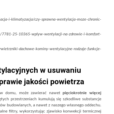
lacja-i-klimatyzacja/czy-sprawna-wentylacja-moze-chronic-
pl/7781-25-10365-wplyw-wentylacji-na-zdrowie-i-komfort-
ywietrzniki-dachowe-kominy-wentylacyjne-rodzaje-funkcje-
ylacyjnych w usuwaniu
prawie jakości powietrza
z w domu, może zawierać nawet
pięciokrotnie więcej
ych przestrzeniach kumulują się szkodliwe substancje
ałów budowlanych, a nawet z naszego własnego oddechu.
lne filtry, wykorzystując zjawisko konwekcji termicznej