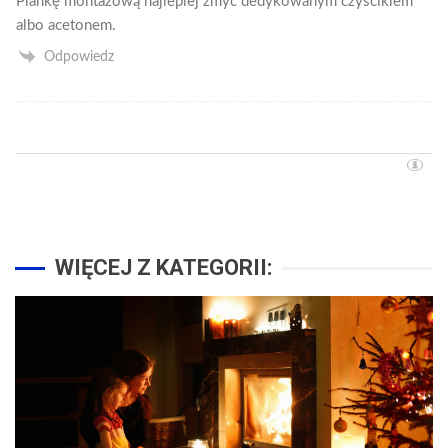
Piankę montażową najlepiej zmyć dedykowanym czyścikiem
albo acetonem.
Odpowiedz
WIĘCEJ Z KATEGORII: