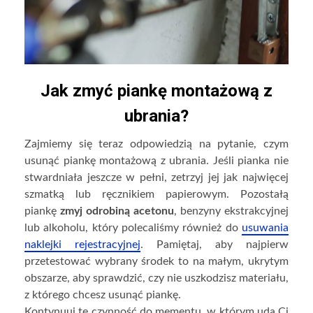
Jak zmyć piankę montażową z
ubrania?
Zajmiemy się teraz odpowiedzią na pytanie, czym
usunąć piankę montażową z ubrania. Jeśli pianka nie
stwardniała jeszcze w pełni, zetrzyj jej jak najwięcej
szmatką lub ręcznikiem papierowym. Pozostałą
piankę
zmyj odrobiną acetonu
, benzyny ekstrakcyjnej
lub alkoholu, który polecaliśmy również do
usuwania
naklejki rejestracyjnej
. Pamiętaj, aby najpierw
przetestować wybrany środek to na małym, ukrytym
obszarze, aby sprawdzić, czy nie uszkodzisz materiału,
z którego chcesz usunąć piankę.
Kontynuuj tę czynność do mementu, w którym uda Ci