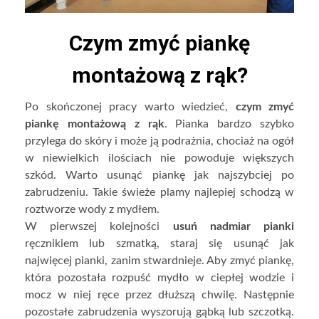
Czym zmyć piankę
montażową z rąk?
Po skończonej pracy warto wiedzieć,
czym zmyć
piankę montażową z rąk
. Pianka bardzo szybko
przylega do skóry i może ją podrażnia, chociaż na ogół
w niewielkich ilościach nie powoduje większych
szkód. Warto usunąć piankę jak najszybciej po
zabrudzeniu. Takie świeże plamy najlepiej schodzą w
roztworze wody z mydłem.
W pierwszej kolejności
usuń nadmiar pianki
ręcznikiem lub szmatką, staraj się usunąć jak
najwięcej pianki, zanim stwardnieje. Aby zmyć piankę,
która pozostała rozpuść mydło w ciepłej wodzie i
mocz w niej ręce przez dłuższą chwilę. Następnie
pozostałe zabrudzenia wyszorują gąbką lub szczotką.