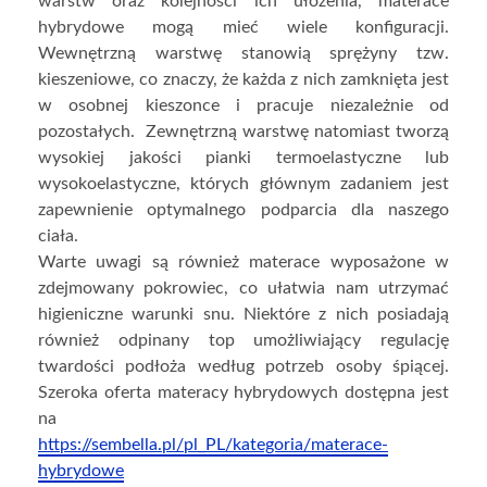
warstw oraz kolejności ich ułożenia, materace
hybrydowe mogą mieć wiele konfiguracji.
Wewnętrzną warstwę stanowią sprężyny tzw.
kieszeniowe, co znaczy, że każda z nich zamknięta jest
w osobnej kieszonce i pracuje niezależnie od
pozostałych. Zewnętrzną warstwę natomiast tworzą
wysokiej jakości pianki termoelastyczne lub
wysokoelastyczne, których głównym zadaniem jest
zapewnienie optymalnego podparcia dla naszego
ciała.
Warte uwagi są również materace wyposażone w
zdejmowany pokrowiec, co ułatwia nam utrzymać
higieniczne warunki snu. Niektóre z nich posiadają
również odpinany top umożliwiający regulację
twardości podłoża według potrzeb osoby śpiącej.
Szeroka oferta materacy hybrydowych dostępna jest
na
https://sembella.pl/pl_PL/kategoria/materace-
hybrydowe